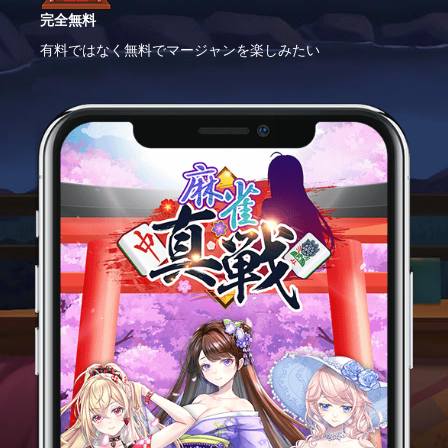
完全無料
有料ではなく無料でマージャンを楽しみたい