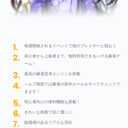
毎週開催されるイベントで他のプレイヤーと競おう
初心者から上級者まで。無料対局できるハマる麻雀ゲ
ーム！
最高の麻雀思考エンジンを搭載
ヘルプ画面では麻雀の基本ルールをすべてチェックで
きます！
初心者向けの便利機能も搭載！
きれいな画面で目に優しい
臨場感のあるリアルな演出