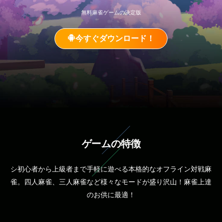
無料麻雀ゲームの決定版
今すぐダウンロード！
ゲームの特徴
シ初心者から上級者まで手軽に遊べる本格的なオフライン対戦麻
雀。四人麻雀、三人麻雀など様々なモードが盛り沢山！麻雀上達
のお供に最適！