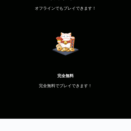
オフラインでもプレイできます！
完全無料
完全無料でプレイできます！